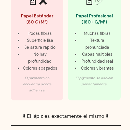
📄❌
📄✅
Papel Estándar
Papel Profesional
(80 G/m²)
(160+ G/m²)
Pocas fibras
Muchas fibras
Superficie lisa
Textura
Se satura rápido
pronunciada
No hay
Capas múltiples
profundidad
Profundidad real
Colores apagados
Colores vibrantes
El pigmento no
El pigmento se adhiere
encuentra dónde
perfectamente.
adherirse.
⬇️ El lápiz es exactamente el mismo ⬇️