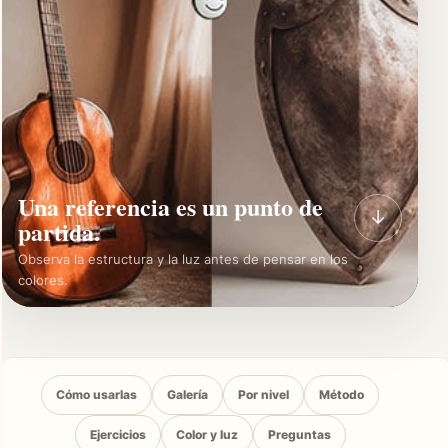
Una referencia es un punto de
↓
partida.
Observa la estructura y la luz antes de pensar en los
colores.
Cómo usarlas
Galería
Por nivel
Método
Ejercicios
Color y luz
Preguntas