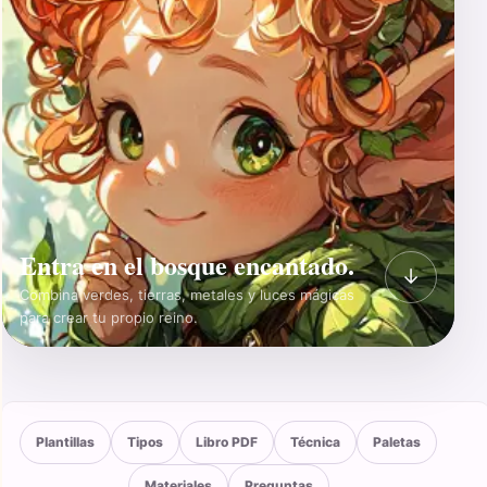
Entra en el bosque encantado.
↓
Combina verdes, tierras, metales y luces mágicas
para crear tu propio reino.
Plantillas
Tipos
Libro PDF
Técnica
Paletas
Materiales
Preguntas