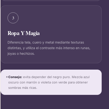
3
Ropa Y Magia
Diferencia tela, cuero y metal mediante texturas
distintas, y utiliza el contraste más intenso en runas,
joyas o hechizos.
✦
Consejo:
evita depender del negro puro. Mezcla azul
oscuro con marrón o violeta con verde para obtener
sombras más ricas.