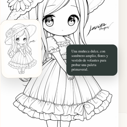
Una muñeca dulce, con
sombrero amplio, flores y
vestido de volantes para
probar una paleta
primaveral.
Descargar muñeca
Ideas de color
Cómo pintarla