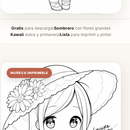
Materiales
Más muñecas
Preguntas
Gratis
para descargar
Sombrero
con flores grandes
Kawaii
dulce y primaveral
Lista
para imprimir y pintar
MUÑECA IMPRIMIBLE