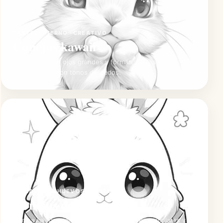
PASTEL · TIERNO · CREATIVO
Conejos kawaii
Personajes con ojos grandes y formas suaves para
experimentar con tonos delicados.
PRIMAVERA · HUEVOS · PASTELES
Conejos de Pascua
Láminas alegres para actividades familiares, escolares y