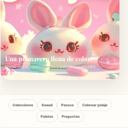
Una primavera llena de color.
↓
Orejas largas, ojos brillantes y paletas suaves para
disfrutar sin prisas.
Colecciones
Kawaii
Pascua
Colorear pelaje
Paletas
Preguntas