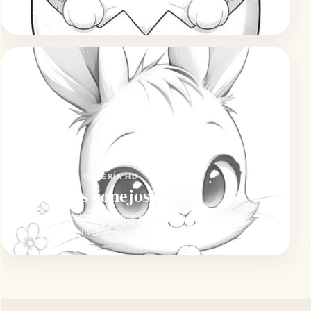
creativas.
NOVEDADES · GALERÍA HD
Todos los conejos
Abre la colección completa y descubre los dibujos
añadidos recientemente.