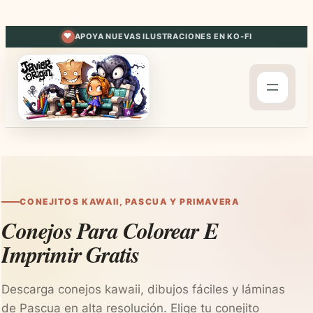
Saltar
al
APOYA NUEVAS ILUSTRACIONES EN KO-FI
contenido
CONEJITOS KAWAII, PASCUA Y PRIMAVERA
Conejos Para Colorear E
Imprimir Gratis
Descarga conejos kawaii, dibujos fáciles y láminas
de Pascua en alta resolución. Elige tu conejito